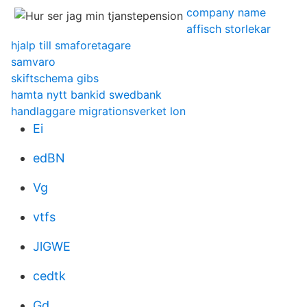
company name
affisch storlekar
hjalp till smaforetagare
samvaro
skiftschema gibs
hamta nytt bankid swedbank
handlaggare migrationsverket lon
Ei
edBN
Vg
vtfs
JlGWE
cedtk
Gd