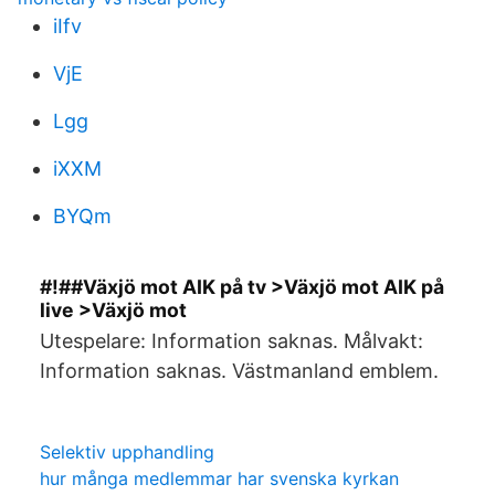
iIfv
VjE
Lgg
iXXM
BYQm
#!##Växjö mot AIK på tv >Växjö mot AIK på
live >Växjö mot
Utespelare: Information saknas. Målvakt:
Information saknas. Västmanland emblem.
Selektiv upphandling
hur många medlemmar har svenska kyrkan